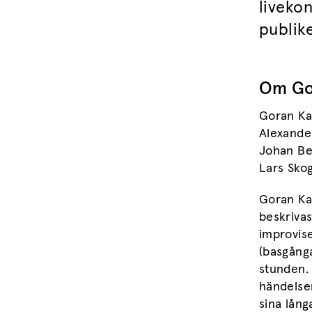
liveko
publike
Om Gor
Goran Ka
Alexander
Johan Be
Lars Sko
Goran Kaj
beskriva
improvis
(basgånga
stunden.
händelser
sina lång