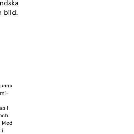
ändska
 bild.
kunna
emi-
t
as i
 och
. Med
 i