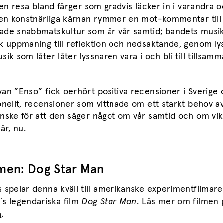
, en resa bland färger som gradvis läcker in i varandra 
 Den konstnärliga kärnan rymmer en mot-kommentar till
ade snabbmatskultur som är vår samtid; bandets musik
k uppmaning till reflektion och nedsaktande, genom ly
sik som låter låter lyssnaren vara i och bli till tillsa
an ”Enso” fick oerhört positiva recensioner i Sverige
onellt, recensioner som vittnade om ett starkt behov a
nske för att den säger något om vår samtid och om vik
är, nu.
men: Dog Star Man
 spelar denna kväll till amerikanske experimentfilmare
´s legendariska film
Dog Star Man
.
Läs mer om filmen 
a
.