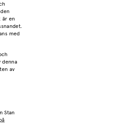
och
 den
 är en
ssnandet.
mmans med
 och
v denna
ten av
n Stan
på