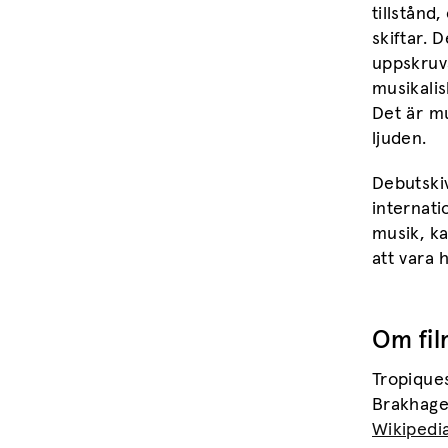
tillstånd
skiftar.
uppskruv
musikalis
Det är mu
ljuden.
Debutskiv
internati
musik, ka
att vara h
Om fil
Tropiques
Brakhage
Wikipedi