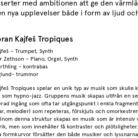
nserter med ambitionen att ge den värml
n nya upplevelser både i form av ljud och
an Kajfeš Tropiques
jfeš – Trumpet, Synth
 Zethson – Piano, Orgel, Synth
rthling – kontrabas
glund- trummor
feš Tropiques spelar en unik typ av musik som skulle 
s som hypno-jazz. Gruppens musik skapas utifrån en s
erad ingång som ofta tar utgångspunkt i enkla fragmen
r, melodier) som repeteras, förskjuts och omorkestrer
 Inom denna struktur skapas en musik som är intensiv
ik, men som innehåller få kontraster och plötsligheter
a formkurvor försätter den både musiker och lyssnarna