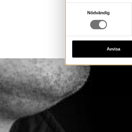
Samtyckesval
Nödvändig
Konserts
Museum o
Avvisa