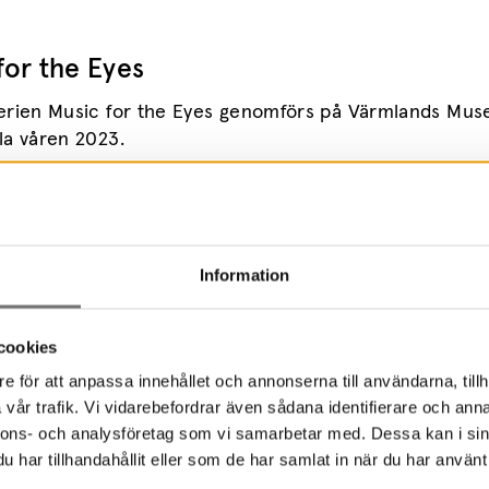
for the Eyes
erien Music for the Eyes genomförs på Värmlands Mu
la våren 2023.
mation och alla konsertdatum hittar du här
.
Information
& tid
cookies
e för att anpassa innehållet och annonserna till användarna, tillh
vår trafik. Vi vidarebefordrar även sådana identifierare och anna
nnons- och analysföretag som vi samarbetar med. Dessa kan i sin
r
har tillhandahållit eller som de har samlat in när du har använt 