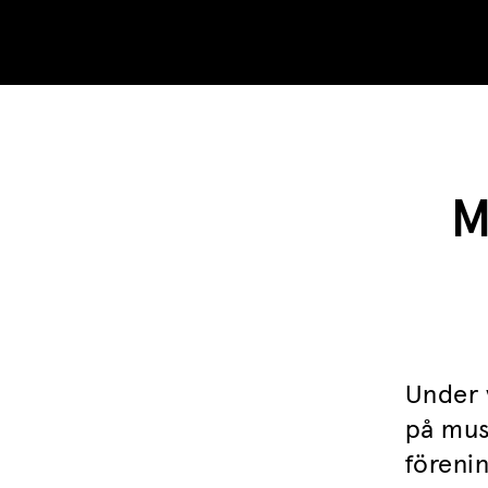
Skip to content
M
Under 
på mus
föreni