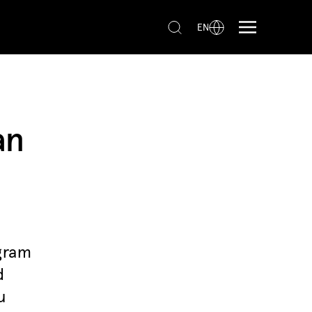
EN
an
gram
d
u