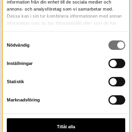
information från din enhet till de sociala medier och
annons- och analysföretag som vi samarbetar med.
Dessa kan i sin tur kombinera informationen med annan
information som du har tillhandahållit eller som de har
samlat in när du har använt deras tjänster.
Samtyckesval
Nödvändig
Inställningar
Statistik
Marknadsföring
John Ericsson, världsberömd svensk uppfinnare
Tillåt alla
föddes 31 juli 1803 i Långbanshyttan, Värmland.