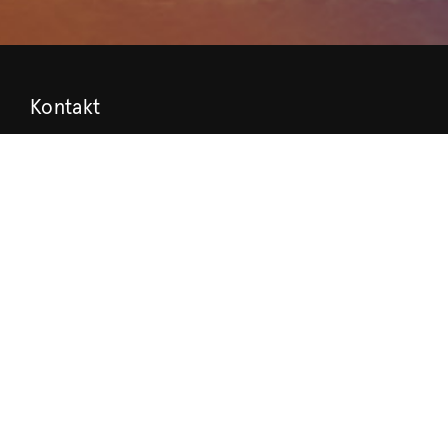
Kontakt
Press
Kontakt
Kulturmiljö
Stöd Värmlands Museum
Värmlands Museiförening
Prenumerera på nyhetsbrev
Prenumerera på lärarbrev
Om Museet