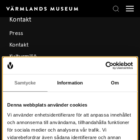
Skip to content
Kontakt
Press
Kontakt
Kulturmiljö
Stöd Värmlands Museum
Värmlands Museiförening
Samtycke
Information
Om
Prenumerera på nyhetsbrev
Prenumerera på lärarbrev
Denna webbplats använder cookies
Vi använder enhetsidentifierare för att anpassa innehållet
och annonserna till användarna, tillhandahålla funktioner
Om Museet
för sociala medier och analysera vår trafik. Vi
vidarebefordrar även sådana identifierare och annan
Nyheter