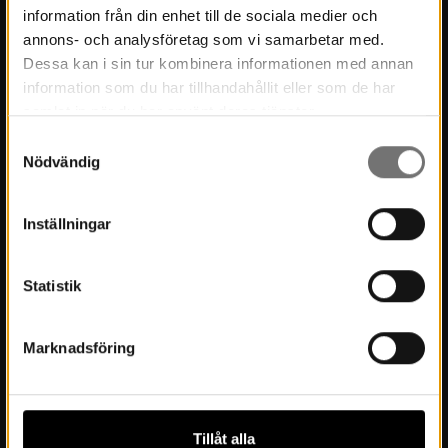
information från din enhet till de sociala medier och
Museets historia
annons- och analysföretag som vi samarbetar med.
Dessa kan i sin tur kombinera informationen med annan
Verksamhetsberättelser
information som du har tillhandahållit eller som de har
Årsböcker
samlat in när du har använt deras tjänster.
Samtyckesval
Styrelse
Nödvändig
Lediga tjänster
Integritetspolicy
Inställningar
Statistik
Besök oss
Inför besöket
Marknadsföring
Öppettider & priser
Boka möten och konferens
Tillåt alla
Hitta hit