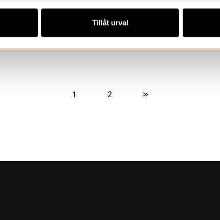
Tillåt urval
1
2
»