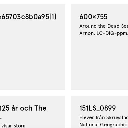
65703c8b0a95[1]
600×755
Around the Dead Sea
Arnon. LC-DIG-ppmsca
 125 år och The
151LS_0899
.
Elever från Skruvsta
National Geographic
 visar stora