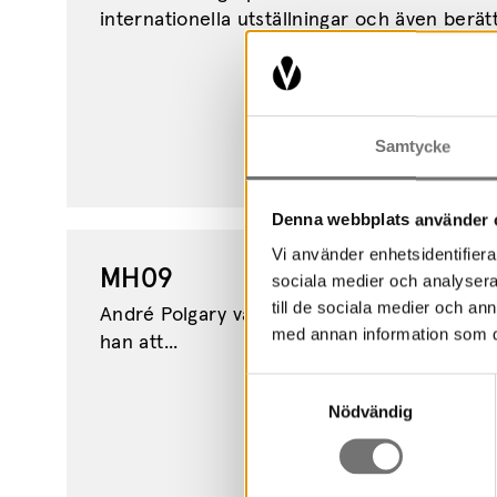
internationella utställningar och även berätt
Samtycke
Denna webbplats använder 
Vi använder enhetsidentifierar
MH09
sociala medier och analysera 
till de sociala medier och a
André Polgary var ett av 35 barn på Loka 
med annan information som du 
han att...
Samtyckesval
Nödvändig