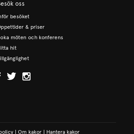
Besök oss
nför besöket
ppettider & priser
oka möten och konferens
itta hit
illgänglighet
policy
|
Om kakor
|
Hantera kakor