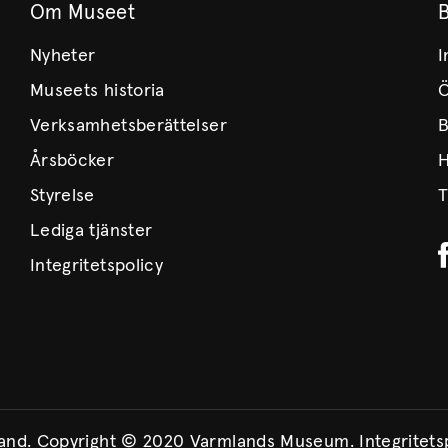
Om Museet
Nyheter
I
Museets historia
Ö
Verksamhetsberättelser
B
Årsböcker
H
Styrelse
T
Lediga tjänster
Integritetspolicy
land. Copyright © 2020 Varmlands Museum.
Integritets