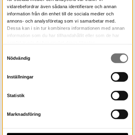
vidarebefordrar även sådana identifierare och annan
information från din enhet till de sociala medier och
annons- och analysföretag som vi samarbetar med.
Dessa kan i sin tur kombinera informationen med annan
information som du har tillhandahållit eller som de har
samlat in när du har använt deras tjänster.
Samtyckesval
Nödvändig
Inställningar
Anmälan till Konstkollo
Statistik
Anmälan till sommarens konstkollo för
högstadieelever på Värmlands Museum
Marknadsföring
har öppnat. Prova illustration, måleri,
tuschteckning...