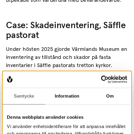
utpekade som värdefulla med bevarandevärde.
Case: Skadeinventering, Säffle
pastorat
Under hösten 2025 gjorde Värmlands Museum en
inventering av tillstånd och skador på fasta
inventarier i Säffle pastorats tretton kyrkor.
Inventeringen utfördes på uppdrag av Säffle
pastorat och är en uppföljning av museets
inventering från 2011. Materialet är tänkt att
Samtycke
Information
Om
användas som underlag för planering av
bevarandeinsatser i kyrkorna.
Denna webbplats använder cookies
Vi använder enhetsidentifierare för att anpassa innehållet
och annonserna till användarna, tillhandahålla funktioner