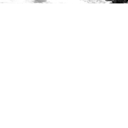
Kontakt
Press
Kontakt
Kulturmiljö
Stöd Värmlands Museum
Värmlands Museiförening
Prenumerera på nyhetsbrev
Prenumerera på lärarbrev